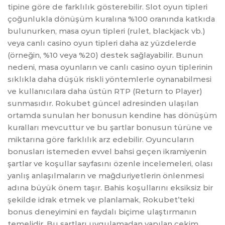
tipine göre de farklılık gösterebilir. Slot oyun tipleri
çoğunlukla dönüşüm kuralına %100 oranında katkıda
bulunurken, masa oyun tipleri (rulet, blackjack vb.)
veya canlı casino oyun tipleri daha az yüzdelerde
(örneğin, %10 veya %20) destek sağlayabilir. Bunun
nedeni, masa oyunların ve canlı casino oyun tiplerinin
sıklıkla daha düşük riskli yöntemlerle oynanabilmesi
ve kullanıcılara daha üstün RTP (Return to Player)
sunmasıdır. Rokubet güncel adresinden ulaşılan
ortamda sunulan her bonusun kendine has dönüşüm
kuralları mevcuttur ve bu şartlar bonusun türüne ve
miktarına göre farklılık arz edebilir. Oyuncuların
bonusları istemeden evvel bahsi geçen ikramiyenin
şartlar ve koşullar sayfasını özenle incelemeleri, olası
yanlış anlaşılmaların ve mağduriyetlerin önlenmesi
adına büyük önem taşır. Bahis koşullarını eksiksiz bir
şekilde idrak etmek ve planlamak, Rokubet’teki
bonus deneyimini en faydalı biçime ulaştırmanın
temelidir. Bu şartları uygulamadan yapılan çekim