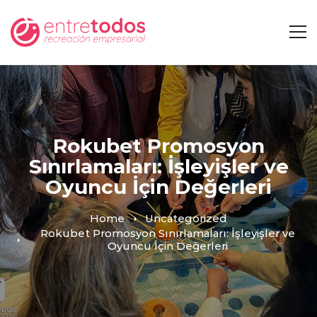
Rokubet Promosyon
Sınırlamaları: İşleyişler ve
Oyuncu İçin Değerleri
Home
Uncategorized
Rokubet Promosyon Sınırlamaları: İşleyişler ve
Oyuncu İçin Değerleri