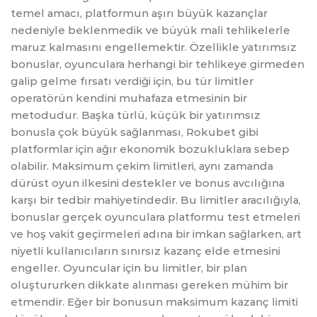
temel amacı, platformun aşırı büyük kazançlar
nedeniyle beklenmedik ve büyük mali tehlikelerle
maruz kalmasını engellemektir. Özellikle yatırımsız
bonuslar, oyunculara herhangi bir tehlikeye girmeden
galip gelme fırsatı verdiği için, bu tür limitler
operatörün kendini muhafaza etmesinin bir
metodudur. Başka türlü, küçük bir yatırımsız
bonusla çok büyük sağlanması, Rokubet gibi
platformlar için ağır ekonomik bozukluklara sebep
olabilir. Maksimum çekim limitleri, aynı zamanda
dürüst oyun ilkesini destekler ve bonus avcılığına
karşı bir tedbir mahiyetindedir. Bu limitler aracılığıyla,
bonuslar gerçek oyunculara platformu test etmeleri
ve hoş vakit geçirmeleri adına bir imkan sağlarken, art
niyetli kullanıcıların sınırsız kazanç elde etmesini
engeller. Oyuncular için bu limitler, bir plan
oluştururken dikkate alınması gereken mühim bir
etmendir. Eğer bir bonusun maksimum kazanç limiti