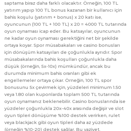
saptama biraz daha farklı olacaktır. Örneğin, 100 TL
yatırım yapıp 100 TL bonus kazanan bir kullanıcı için
bahis koşulu (yatırım + bonus) x 20 katı ise,
oyuncunun (100 TL + 100 TL) x 20 = 4000 TL tutarında
oyun oynaması icap eder. Bu katsayılar, oyuncunun
ne kadar oyun oynaması gerektiğini net bir şekilde
ortaya koyar. Spor müsabakaları ve casino bonusları
için dönüşüm katsayıları de çoğunlukla ayrıdır. Spor
müsabakalarında bahis koşulları çoğunlukla daha
düşük (örneğin, 5x-10x) mümkündür, ancak bu
durumda minimum bahis oranları gibi ek
engellemeler ortaya çıkar. Örneğin, 100 TL spor
bonusunu 5x çevirmek için, yüzdeleri minimum 1.50
veya 1.80 olan kuponlarda toplam 500 TL tutarında
oyun oynamanız beklenebilir. Casino bonuslarında ise
yüzdeler çoğunlukla 20x-40x arasında değişir ve slot
oyun tipleri dönüşüme %100 destek verirken, rulet
veya blackjack gibi oyun tipleri daha az yüzdede
(örneğin %10-20) destek sağlar. Bu vaziyet,