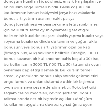
dönüşüm kuralları hiç şüphesiz en sık karşılaşılan ve
en mühim engellerden biridir. Bahis koşulu, bir
katılımcının bonus bakiyesini (veya bazı vakalarda
bonus artı yatırım oranını) nakit paraya
dönüştürebilmesi ve para çekme isteği yapabilmesi
için belli bir tutarda oyun oynaması gerektiğini
belirten bir kuraldır. Bu şart, «bahis yapma kuralı» veya
«oynama kuralı» şeklinde de tanınır ve çoğunlukla
bonusun veya bonus artı yatırımın özel bir katı
(örneğin, 30x, 40x) şeklinde belirtilir. Örneğin, 100 TL
bonus kazanan bir kullanıcının bahis koşulu 30x ise,
bu kullanıcının 3000 TL (100 TL x 30) tutarında oyun
oynaması icap ettiği demektir. Bu kuralın temel
amacı, oyuncuların bonusu alıp anında çekmelerini
engellemek ve onları sistemde etkin bir biçimde
oyun oynamaya cesaretlendirmektir. Rokubet gibi
sağlam casino mecraları, çevrim şartlarını bonus
talimatlarında net bir biçimde açıklar. Dönüşüm
kurallarının uygulama devresi, oynadığınız oyun