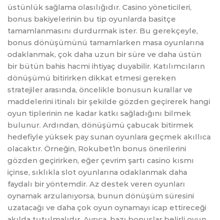
üstünlük sağlama olasılığıdır. Casino yöneticileri,
bonus bakiyelerinin bu tip oyunlarda basitçe
tamamlanmasını durdurmak ister. Bu gerekçeyle,
bonus dönüşümünü tamamlarken masa oyunlarına
odaklanmak, çok daha uzun bir süre ve daha üstün
bir bütün bahis hacmi ihtiyaç duyabilir. Katılımcıların
dönüşümü bitirirken dikkat etmesi gereken
stratejiler arasında, öncelikle bonusun kurallar ve
maddelerini itinalı bir şekilde gözden geçirerek hangi
oyun tiplerinin ne kadar katkı sağladığını bilmek
bulunur. Ardından, dönüşümü çabucak bitirmek
hedefiyle yüksek pay sunan oyunlara geçmek akıllıca
olacaktır. Örneğin, Rokubet’in bonus önerilerini
gözden geçirirken, eğer çevrim şartı casino kısmı
içinse, sıklıkla slot oyunlarına odaklanmak daha
faydalı bir yöntemdir. Az destek veren oyunları
oynamak arzulanıyorsa, bunun dönüşüm süresini
uzatacağı ve daha çok oyun oynamayı icap ettireceği
akılda tutulmalıdır. Ayrıca, bazı bonuslar belirli oyun