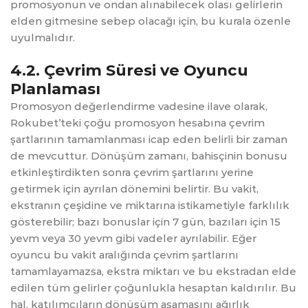
promosyonun ve ondan alınabilecek olası gelirlerin
elden gitmesine sebep olacağı için, bu kurala özenle
uyulmalıdır.
4.2. Çevrim Süresi ve Oyuncu
Planlaması
Promosyon değerlendirme vadesine ilave olarak,
Rokubet’teki çoğu promosyon hesabına çevrim
şartlarının tamamlanması icap eden belirli bir zaman
de mevcuttur. Dönüşüm zamanı, bahisçinin bonusu
etkinleştirdikten sonra çevrim şartlarını yerine
getirmek için ayrılan dönemini belirtir. Bu vakit,
ekstranın çeşidine ve miktarına istikametiyle farklılık
gösterebilir; bazı bonuslar için 7 gün, bazıları için 15
yevm veya 30 yevm gibi vadeler ayrılabilir. Eğer
oyuncu bu vakit aralığında çevrim şartlarını
tamamlayamazsa, ekstra miktarı ve bu ekstradan elde
edilen tüm gelirler çoğunlukla hesaptan kaldırılır. Bu
hal, katılımcıların dönüşüm aşamasını ağırlık