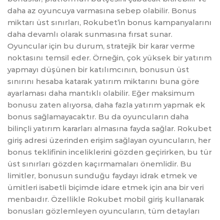
daha az oyuncuya varmasına sebep olabilir. Bonus
miktarı üst sınırları, Rokubet’in bonus kampanyalarını
daha devamlı olarak sunmasına fırsat sunar.
Oyuncular için bu durum, stratejik bir karar verme
noktasını temsil eder. Örneğin, çok yüksek bir yatırım
yapmayı düşünen bir katılımcının, bonusun üst
sınırını hesaba katarak yatırım miktarını buna göre
ayarlaması daha mantıklı olabilir. Eğer maksimum
bonusu zaten alıyorsa, daha fazla yatırım yapmak ek
bonus sağlamayacaktır. Bu da oyuncuların daha
bilinçli yatırım kararları almasına fayda sağlar. Rokubet
giriş adresi üzerinden erişim sağlayan oyuncuların, her
bonus teklifinin inceliklerini gözden geçirirken, bu tür
üst sınırları gözden kaçırmamaları önemlidir. Bu
limitler, bonusun sunduğu faydayı idrak etmek ve
ümitleri isabetli biçimde idare etmek için ana bir veri
menbaıdır. Özellikle Rokubet mobil giriş kullanarak
bonusları gözlemleyen oyuncuların, tüm detayları