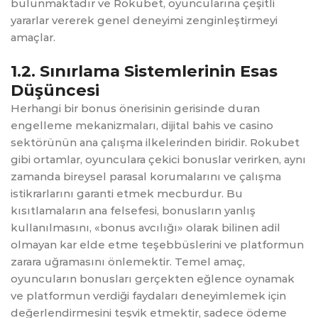
bulunmaktadır ve Rokubet, oyuncularına çeşitli
yararlar vererek genel deneyimi zenginleştirmeyi
amaçlar.
1.2. Sınırlama Sistemlerinin Esas
Düşüncesi
Herhangi bir bonus önerisinin gerisinde duran
engelleme mekanizmaları, dijital bahis ve casino
sektörünün ana çalışma ilkelerinden biridir. Rokubet
gibi ortamlar, oyunculara çekici bonuslar verirken, aynı
zamanda bireysel parasal korumalarını ve çalışma
istikrarlarını garanti etmek mecburdur. Bu
kısıtlamaların ana felsefesi, bonusların yanlış
kullanılmasını, «bonus avcılığı» olarak bilinen adil
olmayan kar elde etme teşebbüslerini ve platformun
zarara uğramasını önlemektir. Temel amaç,
oyuncuların bonusları gerçekten eğlence oynamak
ve platformun verdiği faydaları deneyimlemek için
değerlendirmesini teşvik etmektir, sadece ödeme