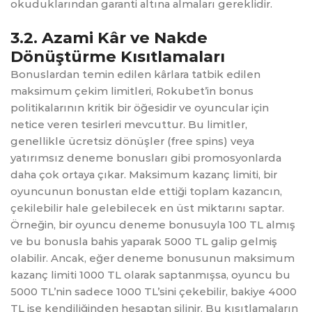
okuduklarından garanti altına almaları gereklidir.
3.2. Azami Kâr ve Nakde
Dönüştürme Kısıtlamaları
Bonuslardan temin edilen kârlara tatbik edilen
maksimum çekim limitleri, Rokubet’in bonus
politikalarının kritik bir öğesidir ve oyuncular için
netice veren tesirleri mevcuttur. Bu limitler,
genellikle ücretsiz dönüşler (free spins) veya
yatırımsız deneme bonusları gibi promosyonlarda
daha çok ortaya çıkar. Maksimum kazanç limiti, bir
oyuncunun bonustan elde ettiği toplam kazancın,
çekilebilir hale gelebilecek en üst miktarını saptar.
Örneğin, bir oyuncu deneme bonusuyla 100 TL almış
ve bu bonusla bahis yaparak 5000 TL galip gelmiş
olabilir. Ancak, eğer deneme bonusunun maksimum
kazanç limiti 1000 TL olarak saptanmışsa, oyuncu bu
5000 TL’nin sadece 1000 TL’sini çekebilir, bakiye 4000
TL ise kendiliğinden hesaptan silinir. Bu kısıtlamaların