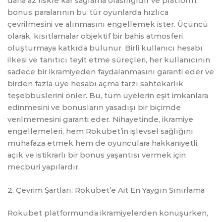
daha az riskle kar sağlama olasılığıdır ve platform,
bonus paralarının bu tür oyunlarda hızlıca
çevrilmesini ve alınmasını engellemek ister. Üçüncü
olarak, kısıtlamalar objektif bir bahis atmosferi
oluşturmaya katkıda bulunur. Birli kullanıcı hesabı
ilkesi ve tanıtıcı teyit etme süreçleri, her kullanıcının
sadece bir ikramiyeden faydalanmasını garanti eder ve
birden fazla üye hesabı açma tarzı sahtekarlık
teşebbüslerini önler. Bu, tüm üyelerin eşit imkanlara
edinmesini ve bonusların yasadışı bir biçimde
verilmemesini garanti eder. Nihayetinde, ikramiye
engellemeleri, hem Rokubet’in işlevsel sağlığını
muhafaza etmek hem de oyunculara hakkaniyetli,
açık ve istikrarlı bir bonus yaşantısı vermek için
mecburi yapılardır.
2. Çevrim Şartları: Rokubet’e Ait En Yaygın Sınırlama
Rokubet platformunda ikramiyelerden konuşurken,