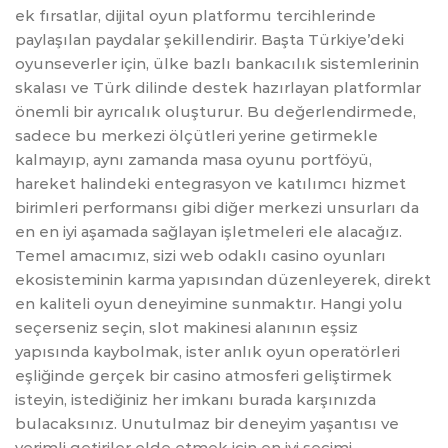
ek fırsatlar, dijital oyun platformu tercihlerinde
paylaşılan paydalar şekillendirir. Başta Türkiye’deki
oyunseverler için, ülke bazlı bankacılık sistemlerinin
skalası ve Türk dilinde destek hazırlayan platformlar
önemli bir ayrıcalık oluşturur. Bu değerlendirmede,
sadece bu merkezi ölçütleri yerine getirmekle
kalmayıp, aynı zamanda masa oyunu portföyü,
hareket halindeki entegrasyon ve katılımcı hizmet
birimleri performansı gibi diğer merkezi unsurları da
en en iyi aşamada sağlayan işletmeleri ele alacağız.
Temel amacımız, sizi web odaklı casino oyunları
ekosisteminin karma yapısından düzenleyerek, direkt
en kaliteli oyun deneyimine sunmaktır. Hangi yolu
seçerseniz seçin, slot makinesi alanının eşsiz
yapısında kaybolmak, ister anlık oyun operatörleri
eşliğinde gerçek bir casino atmosferi geliştirmek
isteyin, istediğiniz her imkanı burada karşınızda
bulacaksınız. Unutulmaz bir deneyim yaşantısı ve
verimli getiriler elde etmek için en iyi seçimi