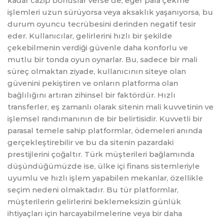
kadar cazip bonuslar verse de, eğer para çekme
işlemleri uzun sürüyorsa veya aksaklık yaşanıyorsa, bu
durum oyuncu tecrübesini derinden negatif tesir
eder. Kullanıcılar, gelirlerini hızlı bir şekilde
çekebilmenin verdiği güvenle daha konforlu ve
mutlu bir tonda oyun oynarlar. Bu, sadece bir mali
süreç olmaktan ziyade, kullanıcının siteye olan
güvenini pekiştiren ve onların platforma olan
bağlılığını artıran zihinsel bir faktördür. Hızlı
transferler, eş zamanlı olarak sitenin mali kuvvetinin ve
işlemsel randımanının de bir belirtisidir. Kuvvetli bir
parasal temele sahip platformlar, ödemeleri anında
gerçekleştirebilir ve bu da sitenin pazardaki
prestijlerini çoğaltır. Türk müşterileri bağlamında
düşündüğümüzde ise, ülke içi finans sistemleriyle
uyumlu ve hızlı işlem yapabilen mekanlar, özellikle
seçim nedeni olmaktadır. Bu tür platformlar,
müşterilerin gelirlerini beklemeksizin günlük
ihtiyaçları için harcayabilmelerine veya bir daha