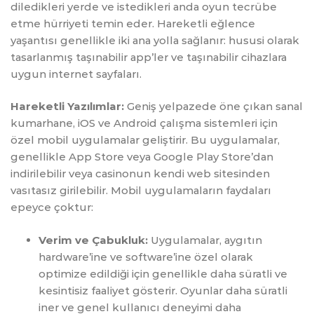
diledikleri yerde ve istedikleri anda oyun tecrübe
etme hürriyeti temin eder. Hareketli eğlence
yaşantısı genellikle iki ana yolla sağlanır: hususi olarak
tasarlanmış taşınabilir app’ler ve taşınabilir cihazlara
uygun internet sayfaları.
Hareketli Yazılımlar:
Geniş yelpazede öne çıkan sanal
kumarhane, iOS ve Android çalışma sistemleri için
özel mobil uygulamalar geliştirir. Bu uygulamalar,
genellikle App Store veya Google Play Store’dan
indirilebilir veya casinonun kendi web sitesinden
vasıtasız girilebilir. Mobil uygulamaların faydaları
epeyce çoktur:
Verim ve Çabukluk:
Uygulamalar, aygıtın
hardware’ine ve software’ine özel olarak
optimize edildiği için genellikle daha süratli ve
kesintisiz faaliyet gösterir. Oyunlar daha süratli
iner ve genel kullanıcı deneyimi daha