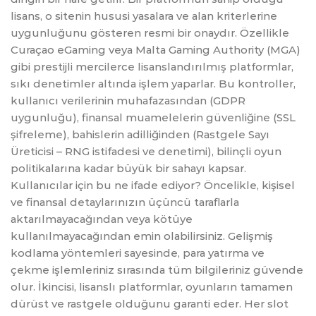
lisans, o sitenin hususi yasalara ve alan kriterlerine
uygunluğunu gösteren resmi bir onaydır. Özellikle
Curaçao eGaming veya Malta Gaming Authority (MGA)
gibi prestijli mercilerce lisanslandırılmış platformlar,
sıkı denetimler altında işlem yaparlar. Bu kontroller,
kullanıcı verilerinin muhafazasından (GDPR
uygunluğu), finansal muamelelerin güvenliğine (SSL
şifreleme), bahislerin adilliğinden (Rastgele Sayı
Üreticisi – RNG istifadesi ve denetimi), bilinçli oyun
politikalarına kadar büyük bir sahayı kapsar.
Kullanıcılar için bu ne ifade ediyor? Öncelikle, kişisel
ve finansal detaylarınızın üçüncü taraflarla
aktarılmayacağından veya kötüye
kullanılmayacağından emin olabilirsiniz. Gelişmiş
kodlama yöntemleri sayesinde, para yatırma ve
çekme işlemleriniz sırasında tüm bilgileriniz güvende
olur. İkincisi, lisanslı platformlar, oyunların tamamen
dürüst ve rastgele olduğunu garanti eder. Her slot