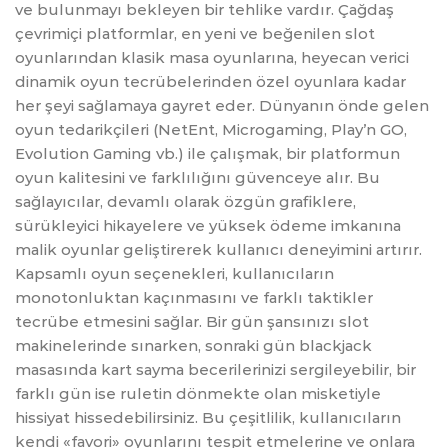
ve bulunmayı bekleyen bir tehlike vardır. Çağdaş
çevrimiçi platformlar, en yeni ve beğenilen slot
oyunlarından klasik masa oyunlarına, heyecan verici
dinamik oyun tecrübelerinden özel oyunlara kadar
her şeyi sağlamaya gayret eder. Dünyanın önde gelen
oyun tedarikçileri (NetEnt, Microgaming, Play’n GO,
Evolution Gaming vb.) ile çalışmak, bir platformun
oyun kalitesini ve farklılığını güvenceye alır. Bu
sağlayıcılar, devamlı olarak özgün grafiklere,
sürükleyici hikayelere ve yüksek ödeme imkanına
malik oyunlar geliştirerek kullanıcı deneyimini artırır.
Kapsamlı oyun seçenekleri, kullanıcıların
monotonluktan kaçınmasını ve farklı taktikler
tecrübe etmesini sağlar. Bir gün şansınızı slot
makinelerinde sınarken, sonraki gün blackjack
masasında kart sayma becerilerinizi sergileyebilir, bir
farklı gün ise ruletin dönmekte olan misketiyle
hissiyat hissedebilirsiniz. Bu çeşitlilik, kullanıcıların
kendi «favori» oyunlarını tespit etmelerine ve onlara