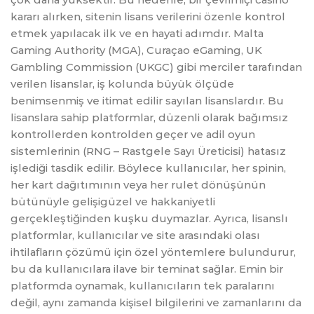
kararı alırken, sitenin lisans verilerini özenle kontrol
etmek yapılacak ilk ve en hayati adımdır. Malta
Gaming Authority (MGA), Curaçao eGaming, UK
Gambling Commission (UKGC) gibi merciler tarafından
verilen lisanslar, iş kolunda büyük ölçüde
benimsenmiş ve itimat edilir sayılan lisanslardır. Bu
lisanslara sahip platformlar, düzenli olarak bağımsız
kontrollerden kontrolden geçer ve adil oyun
sistemlerinin (RNG – Rastgele Sayı Üreticisi) hatasız
işlediği tasdik edilir. Böylece kullanıcılar, her spinin,
her kart dağıtımının veya her rulet dönüşünün
bütünüyle gelişigüzel ve hakkaniyetli
gerçekleştiğinden kuşku duymazlar. Ayrıca, lisanslı
platformlar, kullanıcılar ve site arasındaki olası
ihtilafların çözümü için özel yöntemlere bulundurur,
bu da kullanıcılara ilave bir teminat sağlar. Emin bir
platformda oynamak, kullanıcıların tek paralarını
değil, aynı zamanda kişisel bilgilerini ve zamanlarını da