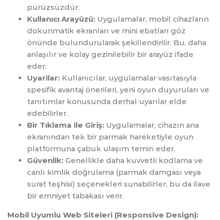
pürüzsüzdür.
Kullanıcı Arayüzü:
Uygulamalar, mobil cihazların
dokunmatik ekranları ve mini ebatları göz
önünde bulundurularak şekillendirilir. Bu, daha
anlaşılır ve kolay gezinilebilir bir arayüz ifade
eder.
Uyarilar:
Kullanıcılar, uygulamalar vasıtasıyla
spesifik avantaj önerileri, yeni oyun duyuruları ve
tanıtımlar konusunda derhal uyarılar elde
edebilirler.
Bir Tıklama ile Giriş:
Uygulamalar, cihazın ana
ekranından tek bir parmak hareketiyle oyun
platformuna çabuk ulaşım temin eder.
Güvenlik:
Genellikle daha kuvvetli kodlama ve
canlı kimlik doğrulama (parmak damgası veya
surat teşhisi) seçenekleri sunabilirler, bu da ilave
bir emniyet tabakası verir.
Mobil Uyumlu Web Siteleri (Responsive Design):