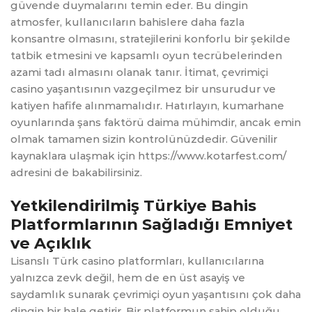
güvende duymalarını temin eder. Bu dingin
atmosfer, kullanıcıların bahislere daha fazla
konsantre olmasını, stratejilerini konforlu bir şekilde
tatbik etmesini ve kapsamlı oyun tecrübelerinden
azami tadı almasını olanak tanır. İtimat, çevrimiçi
casino yaşantısının vazgeçilmez bir unsurudur ve
katiyen hafife alınmamalıdır. Hatırlayın, kumarhane
oyunlarında şans faktörü daima mühimdir, ancak emin
olmak tamamen sizin kontrolünüzdedir. Güvenilir
kaynaklara ulaşmak için https://www.kotarfest.com/
adresini de bakabilirsiniz.
Yetkilendirilmiş Türkiye Bahis
Platformlarının Sağladığı Emniyet
ve Açıklık
Lisanslı Türk casino platformları, kullanıcılarına
yalnızca zevk değil, hem de en üst asayiş ve
saydamlık sunarak çevrimiçi oyun yaşantısını çok daha
dingin bir hale getirir. Bir platformun sahip olduğu