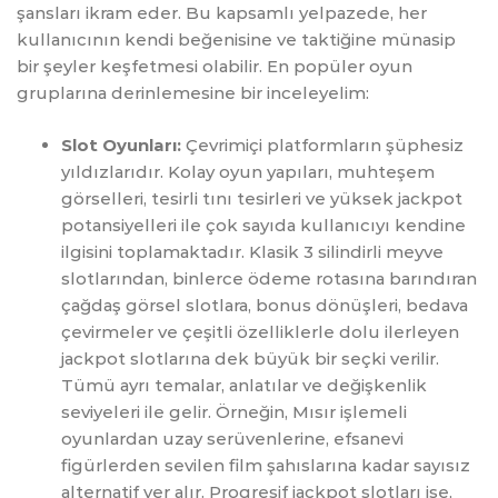
şansları ikram eder. Bu kapsamlı yelpazede, her
kullanıcının kendi beğenisine ve taktiğine münasip
bir şeyler keşfetmesi olabilir. En popüler oyun
gruplarına derinlemesine bir inceleyelim:
Slot Oyunları:
Çevrimiçi platformların şüphesiz
yıldızlarıdır. Kolay oyun yapıları, muhteşem
görselleri, tesirli tını tesirleri ve yüksek jackpot
potansiyelleri ile çok sayıda kullanıcıyı kendine
ilgisini toplamaktadır. Klasik 3 silindirli meyve
slotlarından, binlerce ödeme rotasına barındıran
çağdaş görsel slotlara, bonus dönüşleri, bedava
çevirmeler ve çeşitli özelliklerle dolu ilerleyen
jackpot slotlarına dek büyük bir seçki verilir.
Tümü ayrı temalar, anlatılar ve değişkenlik
seviyeleri ile gelir. Örneğin, Mısır işlemeli
oyunlardan uzay serüvenlerine, efsanevi
figürlerden sevilen film şahıslarına kadar sayısız
alternatif yer alır. Progresif jackpot slotları ise,