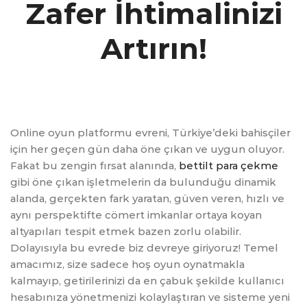
Zafer İhtimalinizi
Artırın!
Online oyun platformu evreni, Türkiye’deki bahisçiler
için her geçen gün daha öne çıkan ve uygun oluyor.
Fakat bu zengin fırsat alanında,
bettilt para çekme
gibi öne çıkan işletmelerin da bulunduğu dinamik
alanda, gerçekten fark yaratan, güven veren, hızlı ve
aynı perspektifte cömert imkanlar ortaya koyan
altyapıları tespit etmek bazen zorlu olabilir.
Dolayısıyla bu evrede biz devreye giriyoruz! Temel
amacımız, size sadece hoş oyun oynatmakla
kalmayıp, getirilerinizi da en çabuk şekilde kullanıcı
hesabınıza yönetmenizi kolaylaştıran ve sisteme yeni