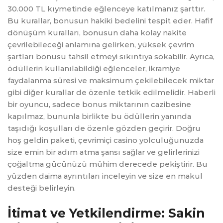
30.000 TL kıymetinde eğlenceye katılmanız şarttır.
Bu kurallar, bonusun hakiki bedelini tespit eder. Hafif
dönüşüm kuralları, bonusun daha kolay nakite
çevrilebileceği anlamına gelirken, yüksek çevrim
şartları bonusu tahsil etmeyi sıkıntıya sokabilir. Ayrıca,
ödüllerin kullanılabildiği eğlenceler, ikramiye
faydalanma süresi ve maksimum çekilebilecek miktar
gibi diğer kurallar de özenle tetkik edilmelidir. Haberli
bir oyuncu, sadece bonus miktarının cazibesine
kapılmaz, bununla birlikte bu ödüllerin yanında
taşıdığı koşulları de özenle gözden geçirir. Doğru
hoş geldin paketi, çevrimiçi casino yolculuğunuzda
size emin bir adım atma şansı sağlar ve gelirlerinizi
çoğaltma gücünüzü mühim derecede pekiştirir. Bu
yüzden daima ayrıntıları inceleyin ve size en makul
desteği belirleyin.
İtimat ve Yetkilendirme: Sakin