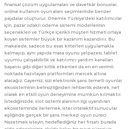
finansal çözüm uygulamaları ve davetkâr bonuslar,
online kullanım oyun alanı seçimlerinde benzer
paydalar oluşturur. Önemle Türkiye’deki katılımcılar
için, pazar odaklı ödeme sistemi modellerinin
seçenekleri ve Türkçe içerikli müşteri hizmeti ortaya
koyan sistemler büyük bir kazanım kazandırır. Bu
makalede, sadece bu esas kriterleri uygulamakla
kalmayıp, aynı yapıda masa oyunu yelpazesi, tablet
uyumlu çalışabilirlik ve katılımcı yardım kanalları
başarısı gibi diğer kritik etkenleri da en en verimli
noktada hazırlayan platformları mercek altına
alacağız. Gayemiz, sizi elektronik şans temelli oyunlar
ekosisteminin belirsizliğinden rehberlik ederek, net
olarak en etkili oyun deneyimine mümkün kılmaktır.
İstediğinizde, slot sistemi alanının ilgi uyandıran
ekosisteminde ilerlemek, ister interaktif sunucular
eşliğinde gerçek bir şans merkezi oyun süreci
hissetmek isteyin, hedeflediğiniz her fırsatı burada
elde edeceksiniz. akılda kalıcı bir oyun süreci ve