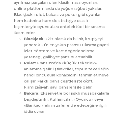
ayrılmaz parçaları olan klasik masa oyunları,
online platformlarda da yoğun rağbet yakalar.
Blackjack, rulet, bakara ve poker gibi oyunlar,
hem kaderine hem de stratejiye esaslı
biçimleriyle oyunculara entelektüel bir sınama
ikram eder.
Blackjack:
«21» olarak da bilinir, krupiyeyi
yenerek 21’e en yakın pasosu ulaşma gayesi
izler. Yöntem ve kart değerlendirme
yetenegi, galibiyet şansını artırabilir.
Rulet:
Fransızca’da «küçük tekerlek»
anlamına gelir. İştirakçiler, topun tekerleğin
hangi bir çukura konacağını tahmin etmeye
çalışır. Farklı bahis çeşitleri (tek/çift,
kırmızı/siyah, sayı bahisleri) ile gelir.
Bakara:
Ekseriyetle bol riskli müsabakalarla
bağdaştırılır. Kullanıcılar, «Oyuncu» veya
«Bankacı» elinin zafer elde edeceğine ilgili
iddia oynar.