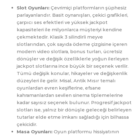
Slot Oyunları:
Çevrimiçi platformların şüphesiz
parlayanlarıdır. Basit oynanışları, çekici grafikleri,
çarpıcı ses efektleri ve yüksek jackpot
kapasiteleri ile milyonlarca müşteriyi kendine
çekmektedir. Klasik 3 silindirli meyve
slotlarından, çok sayıda ödeme çizgisine içeren
modern video slotlara, bonus turları, ücretsiz
dönüşler ve değişik özelliklerle yoğun ilerleyen
jackpot slotlarına ince büyük bir seçenek verilir.
Tümü değişik konular, hikayeler ve değişkenlik
düzeyleri ile gelir. Misal, Antik Mısır temalı
oyunlardan evren keşiflerine, efsane
kahramanlardan sevilen sinema tiplemelerine
kadar sayısız seçenek bulunur. Progresif jackpot
slotları ise, yalnız bir dönüşle geleceği belirleyen
tutarlar elde etme imkanı sağladığı için bilhassa
çekicidir.
Masa Oyunları:
Oyun platformu hissiyatının