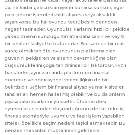
casino sitesinin ne kadar keyifli aktivitelere barındırsa
da, ne kadar çekici ikramiyeler sunarsa sunsun, eğer
para çekme işlemleri vakit alıyorsa veya aksaklık
yaşanıyorsa, bu hal oyuncu tecrübesini derinden
negatif tesir eder. Oyuncular, karlarını hızlı bir şekilde
çekebilmenin sunduğu itimatla daha sakin ve keyifli
bir şekilde faaliyette bulunurlar. Bu, sadece bir mali
süreç olmaktan öte, oyuncunun platforma olan
güvenini pekiştiren ve sitenin devamlılığına olan
düşkünlüklerini çoğaltan zihinsel bir faktördür. Hızlı
transferler, aynı zamanda platformun finansal
gücünün ve operasyonel verimliliğinin de bir
belirtisidir. Sağlam bir finansal altyapıya malik siteler,
tahsilatları hemen halletmiş olabilir ve bu da onların
piyasadaki itibarlarını yükseltir. Ülkemizdeki
oyuncular açısından düşündüğümüzde ise, ülke içi
finans sistemleriyle uyumlu ve hızlı işlem yapabilen
siteler, özellikle seçim nedeni teşkil etmektedir. Bu
benzeri mekanlar, müşterilerin gelirlerini