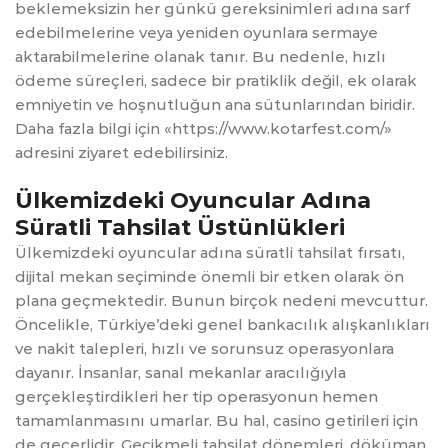
beklemeksizin her günkü gereksinimleri adına sarf
edebilmelerine veya yeniden oyunlara sermaye
aktarabilmelerine olanak tanır. Bu nedenle, hızlı
ödeme süreçleri, sadece bir pratiklik değil, ek olarak
emniyetin ve hoşnutluğun ana sütunlarından biridir.
Daha fazla bilgi için «https://www.kotarfest.com/»
adresini ziyaret edebilirsiniz.
Ülkemizdeki Oyuncular Adına
Süratli Tahsilat Üstünlükleri
Ülkemizdeki oyuncular adına süratli tahsilat fırsatı,
dijital mekan seçiminde önemli bir etken olarak ön
plana geçmektedir. Bunun birçok nedeni mevcuttur.
Öncelikle, Türkiye’deki genel bankacılık alışkanlıkları
ve nakit talepleri, hızlı ve sorunsuz operasyonlara
dayanır. İnsanlar, sanal mekanlar aracılığıyla
gerçekleştirdikleri her tip operasyonun hemen
tamamlanmasını umarlar. Bu hal, casino getirileri için
de geçerlidir. Gecikmeli tahsilat dönemleri, döküman