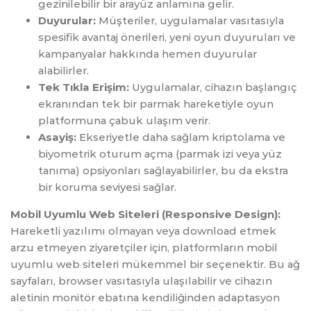
gezinilebilir bir arayüz anlamına gelir.
Duyurular:
Müşteriler, uygulamalar vasıtasıyla
spesifik avantaj önerileri, yeni oyun duyuruları ve
kampanyalar hakkında hemen duyurular
alabilirler.
Tek Tıkla Erişim:
Uygulamalar, cihazın başlangıç
ekranından tek bir parmak hareketiyle oyun
platformuna çabuk ulaşım verir.
Asayiş:
Ekseriyetle daha sağlam kriptolama ve
biyometrik oturum açma (parmak izi veya yüz
tanıma) opsiyonları sağlayabilirler, bu da ekstra
bir koruma seviyesi sağlar.
Mobil Uyumlu Web Siteleri (Responsive Design):
Hareketli yazılımı olmayan veya download etmek
arzu etmeyen ziyaretçiler için, platformların mobil
uyumlu web siteleri mükemmel bir seçenektir. Bu ağ
sayfaları, browser vasıtasıyla ulaşılabilir ve cihazın
aletinin monitör ebatına kendiliğinden adaptasyon