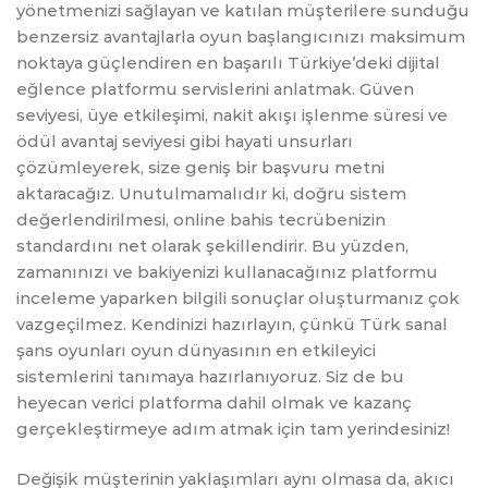
yönetmenizi sağlayan ve katılan müşterilere sunduğu
benzersiz avantajlarla oyun başlangıcınızı maksimum
noktaya güçlendiren en başarılı Türkiye’deki dijital
eğlence platformu servislerini anlatmak. Güven
seviyesi, üye etkileşimi, nakit akışı işlenme süresi ve
ödül avantaj seviyesi gibi hayati unsurları
çözümleyerek, size geniş bir başvuru metni
aktaracağız. Unutulmamalıdır ki, doğru sistem
değerlendirilmesi, online bahis tecrübenizin
standardını net olarak şekillendirir. Bu yüzden,
zamanınızı ve bakiyenizi kullanacağınız platformu
inceleme yaparken bilgili sonuçlar oluşturmanız çok
vazgeçilmez. Kendinizi hazırlayın, çünkü Türk sanal
şans oyunları oyun dünyasının en etkileyici
sistemlerini tanımaya hazırlanıyoruz. Siz de bu
heyecan verici platforma dahil olmak ve kazanç
gerçekleştirmeye adım atmak için tam yerindesiniz!
Değişik müşterinin yaklaşımları aynı olmasa da, akıcı