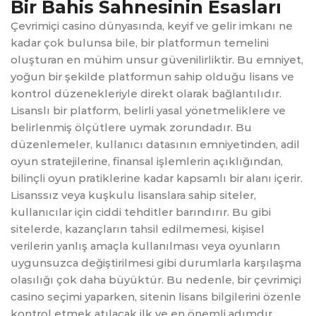
Bir Bahis Sahnesinin Esasları
Çevrimiçi casino dünyasında, keyif ve gelir imkanı ne
kadar çok bulunsa bile, bir platformun temelini
oluşturan en mühim unsur güvenilirliktir. Bu emniyet,
yoğun bir şekilde platformun sahip olduğu lisans ve
kontrol düzenekleriyle direkt olarak bağlantılıdır.
Lisanslı bir platform, belirli yasal yönetmeliklere ve
belirlenmiş ölçütlere uymak zorundadır. Bu
düzenlemeler, kullanıcı datasının emniyetinden, adil
oyun stratejilerine, finansal işlemlerin açıklığından,
bilinçli oyun pratiklerine kadar kapsamlı bir alanı içerir.
Lisanssız veya kuşkulu lisanslara sahip siteler,
kullanıcılar için ciddi tehditler barındırır. Bu gibi
sitelerde, kazançların tahsil edilmemesi, kişisel
verilerin yanlış amaçla kullanılması veya oyunların
uygunsuzca değiştirilmesi gibi durumlarla karşılaşma
olasılığı çok daha büyüktür. Bu nedenle, bir çevrimiçi
casino seçimi yaparken, sitenin lisans bilgilerini özenle
kontrol etmek atılacak ilk ve en önemli adımdır.