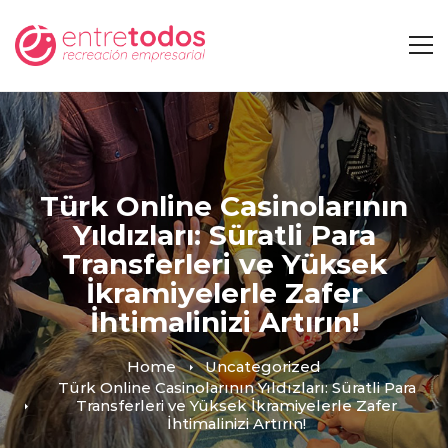
Türk Online Casinolarının
Yıldızları: Süratli Para
Transferleri ve Yüksek
İkramiyelerle Zafer
İhtimalinizi Artırın!
Home
Uncategorized
Türk Online Casinolarının Yıldızları: Süratli Para
Transferleri ve Yüksek İkramiyelerle Zafer
İhtimalinizi Artırın!