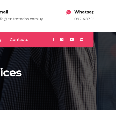
Whatsapp
m.uy
092 487 198
g
Contacto
ices