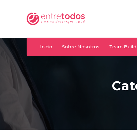
Whatsapp
.uy
092 487 198
Inicio
Sobre Nosotros
Team Build
Cat