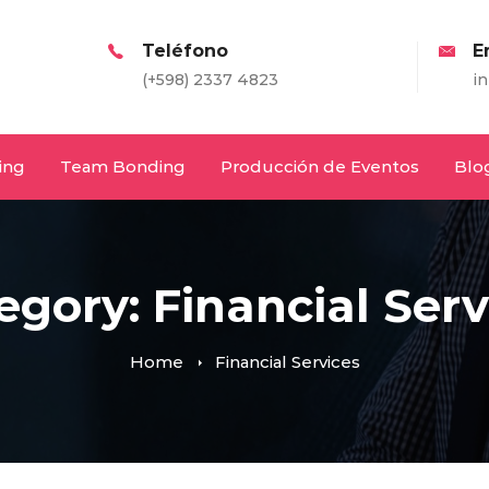
Teléfono
Email
(+598) 2337 4823
info@entretodos.co
ing
Team Bonding
Producción de Eventos
Blo
egory: Financial Serv
Home
Financial Services