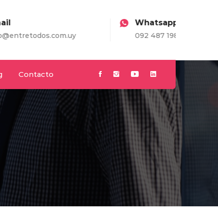
Whatsapp
om.uy
092 487 198
g
Contacto