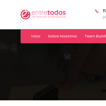
Whatsapp
T
y
092 487 198
(+
Inicio
Sobre Nosotros
Team Build