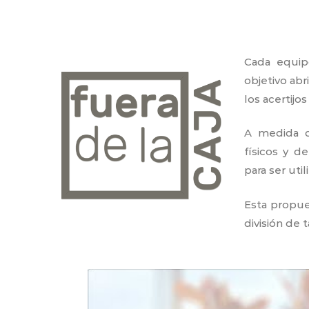
Cada equip
objetivo ab
los acertijo
A medida q
físicos y d
para ser util
Esta propue
división de 