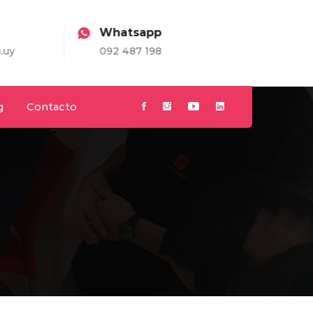
Whatsapp
.uy
092 487 198
g
Contacto