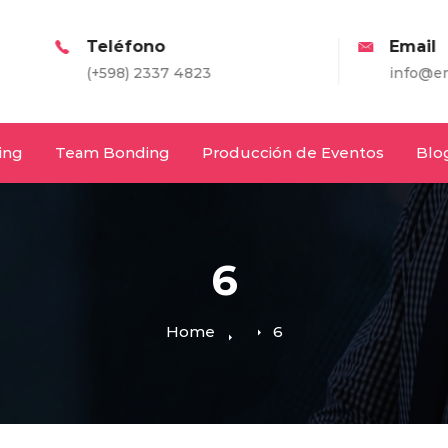
eléfono
Email
+598) 2337 4823
info@entretodos.com
ing
Team Bonding
Producción de Eventos
Blo
6
Home
6