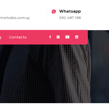
Whatsapp
.uy
092 487 198
g
Contacto