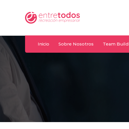
Whatsapp
T
uy
092 487 198
(
Inicio
Sobre Nosotros
Team Build