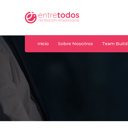
Whatsapp
om.uy
092 487 198
Inicio
Sobre Nosotros
Team Build