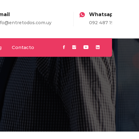
Whatsapp
com.uy
092 487 198
g
Contacto