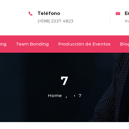
Teléfono
Email
(+598) 2337 4823
info@entretodos.
ing
Team Bonding
Producción de Eventos
Blo
7
Home
7