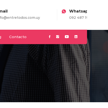
Whatsapp
m.uy
092 487 198
g
Contacto