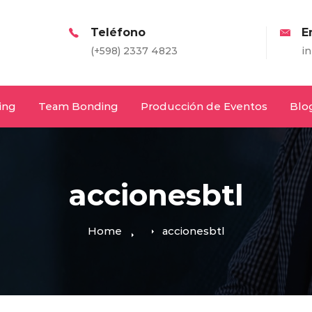
Teléfono
Email
(+598) 2337 4823
info@entretodos.co
ing
Team Bonding
Producción de Eventos
Blo
accionesbtl
Home
accionesbtl