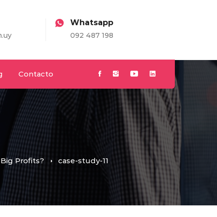
Whatsapp
.uy
092 487 198
g
Contacto
Big Profits?
case-study-11