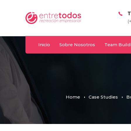
Whatsapp
T
y
092 487 198
(+
Inicio
Sobre Nosotros
Team Build
Home
Case Studies
Bu