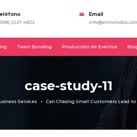
eléfono
Email
598) 2337 4823
info@entretodos.com
ing
Team Bonding
Producción de Eventos
Blo
case-study-11
siness Services
Can Chasing Small Customers Lead to 