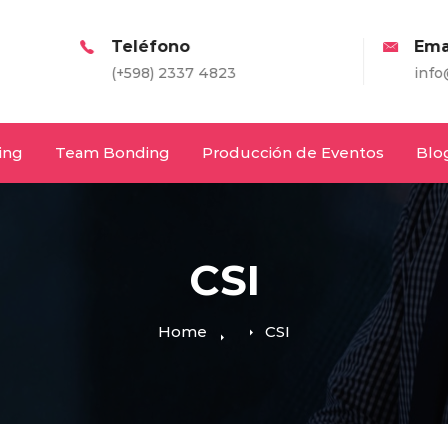
Teléfono
Email
+598) 2337 4823
info@entretodos.co
ing
Team Bonding
Producción de Eventos
Blo
CSI
Home
CSI