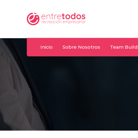
Whatsapp
.uy
092 487 198
(
Inicio
Sobre Nosotros
Team Build