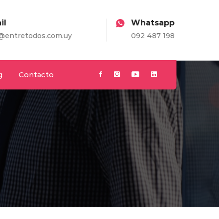
Whatsapp
m.uy
092 487 198
g
Contacto