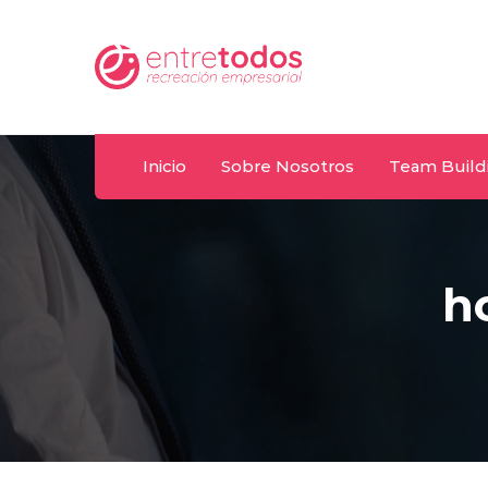
Whatsapp
om.uy
092 487 198
Inicio
Sobre Nosotros
Team Build
h