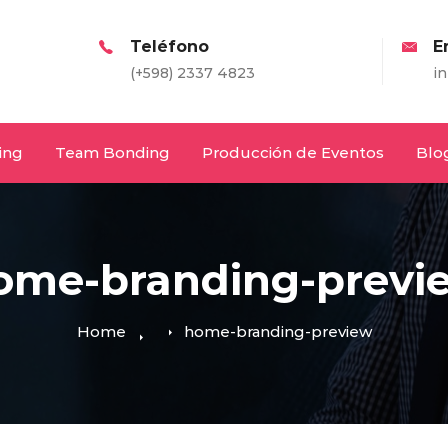
Teléfono
Email
(+598) 2337 4823
info@entretodos
ing
Team Bonding
Producción de Eventos
Blo
ome-branding-previ
Home
home-branding-preview