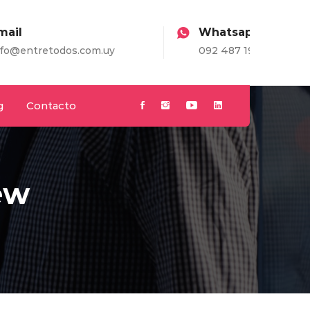
Whatsapp
.com.uy
092 487 198
g
Contacto
ew