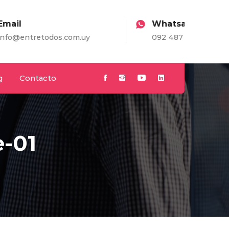
Whatsapp
om.uy
092 487 198
g
Contacto
-01