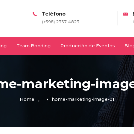
Teléfono
Email
(+598) 2337 4823
info@entretodos.c
ing
Team Bonding
Producción de Eventos
Blo
me-marketing-image
Home
home-marketing-image-01