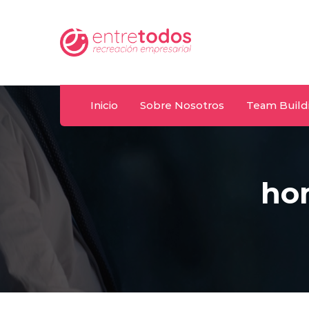
Whatsapp
m.uy
092 487 198
Inicio
Sobre Nosotros
Team Build
ho