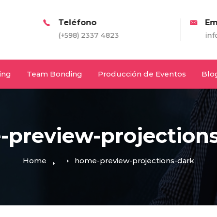
Teléfono
Email
(+598) 2337 4823
info@entretodos.co
ing
Team Bonding
Producción de Eventos
Blo
preview-projection
Home
home-preview-projections-dark