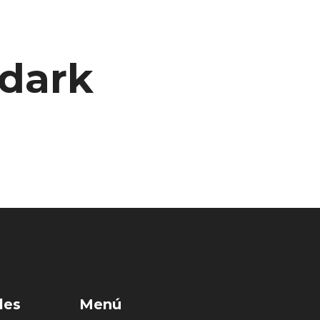
-dark
les
Menú