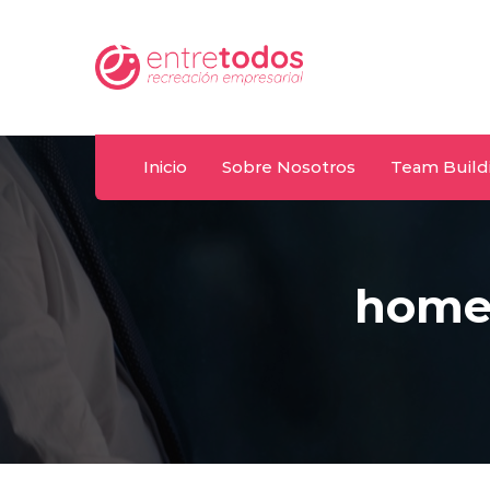
Whatsapp
.uy
092 487 198
Inicio
Sobre Nosotros
Team Build
home-