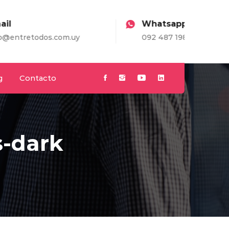
Whatsapp
m.uy
092 487 198
g
Contacto
s-dark