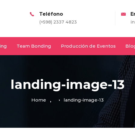
Teléfono
Email
(+598) 2337 4823
info@entretodos.c
ing
Team Bonding
Producción de Eventos
Blo
landing-image-13
Home
landing-image-13