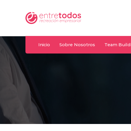
Whatsapp
m.uy
092 487 198
Inicio
Sobre Nosotros
Team Build