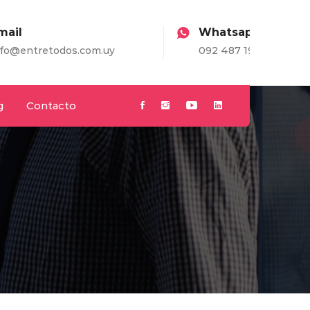
Whatsapp
om.uy
092 487 198
g
Contacto