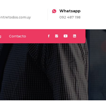
Whatsapp
m.uy
092 487 198
g
Contacto