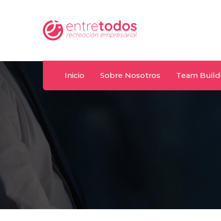
Whatsapp
T
uy
092 487 198
(
Inicio
Sobre Nosotros
Team Build