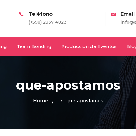
eléfono
Email
+598) 2337 4823
info@entretodos.co
ing
Team Bonding
Producción de Eventos
Blo
que-apostamos
Home
que-apostamos