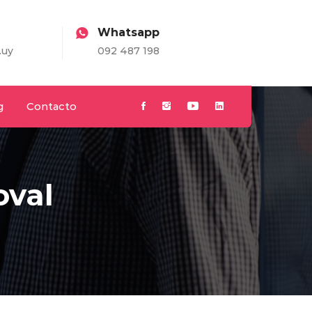
Whatsapp
.uy
092 487 198
g
Contacto
oval