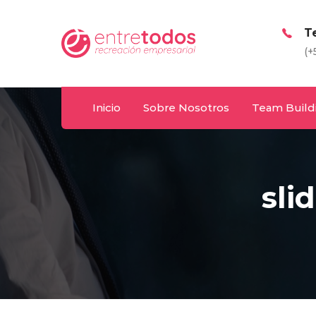
Whatsapp
T
y
092 487 198
(+
Inicio
Sobre Nosotros
Team Build
sli