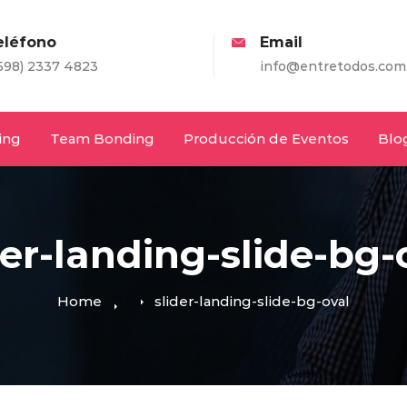
eléfono
Email
598) 2337 4823
info@entretodos.com
ing
Team Bonding
Producción de Eventos
Blo
der-landing-slide-bg-
Home
slider-landing-slide-bg-oval