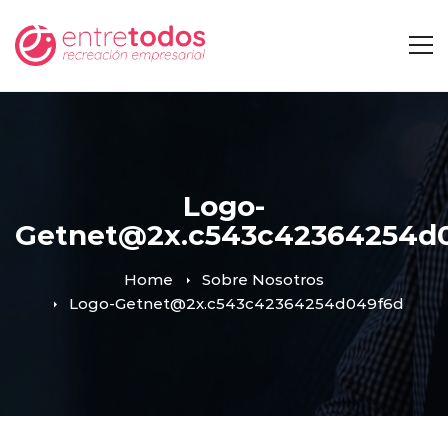
Logo-
Getnet@2x.c543c42364254d
Home
Sobre Nosotros
Logo-Getnet@2x.c543c42364254d049f6d