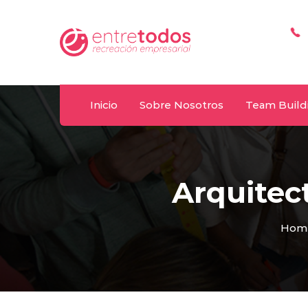
Whatsapp
T
y
092 487 198
(+
Inicio
Sobre Nosotros
Team Build
Arquitec
Hom