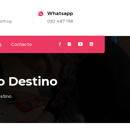
Whatsapp
.uy
092 487 198
g
Contacto
o Destino
stino