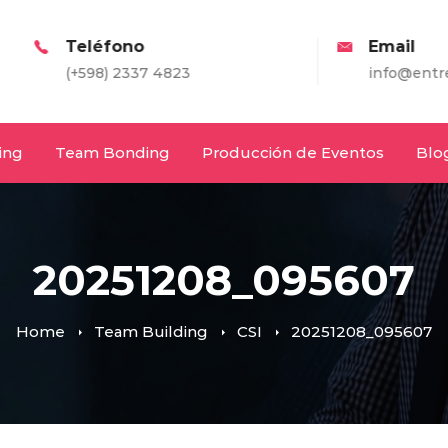
eléfono
Email
598) 2337 4823
info@entretodos.com
ing
Team Bonding
Producción de Eventos
Blo
20251208_095607
Home
Team Building
CSI
20251208_095607