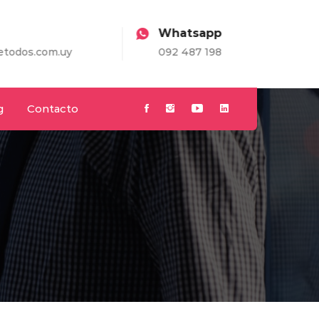
Whatsapp
.uy
092 487 198
g
Contacto