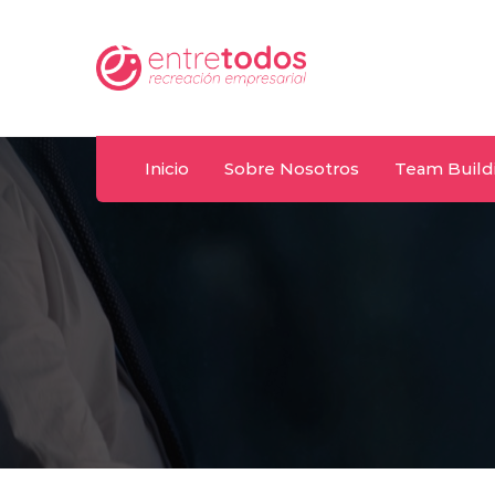
Whatsapp
T
y
092 487 198
(+
Inicio
Sobre Nosotros
Team Build