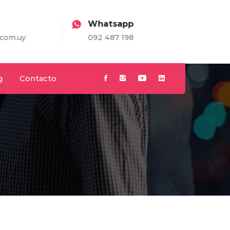
Whatsapp
.uy
092 487 198
g
Contacto