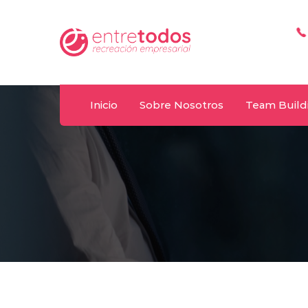
Whatsapp
T
y
092 487 198
(+
Inicio
Sobre Nosotros
Team Build