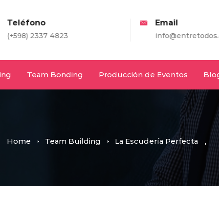
eléfono
Email
598) 2337 4823
info@entretodos.com
ing
Team Bonding
Producción de Eventos
Blo
Home
Team Building
La Escudería Perfecta