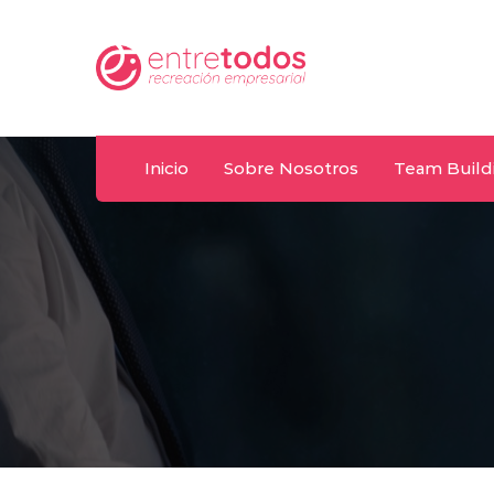
Whatsapp
T
y
092 487 198
(+
Inicio
Sobre Nosotros
Team Build