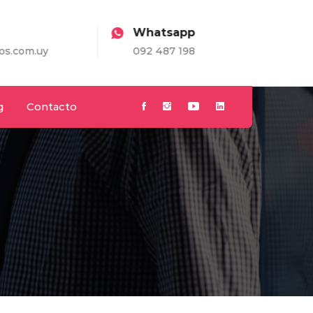
Whatsapp
.uy
092 487 198
g
Contacto