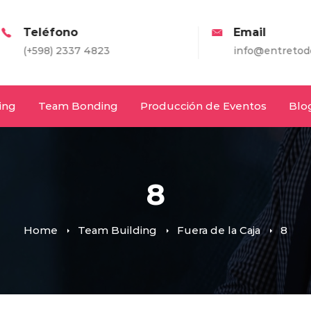
eléfono
Email
598) 2337 4823
info@entretodos.com
ing
Team Bonding
Producción de Eventos
Blo
8
Home
Team Building
Fuera de la Caja
8