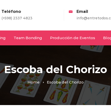
eléfono
Email
598) 2337 4823
info@entretodos.com
ing
Team Bonding
Producción de Eventos
Blo
Escoba del Chorizo
Home
Escoba del Chorizo