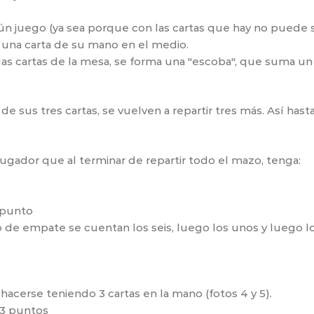
n juego (ya sea porque con las cartas que hay no puede s
r una carta de su mano en el medio.
las cartas de la mesa, se forma una "escoba", que suma un
 sus tres cartas, se vuelven a repartir tres más. Así hast
ugador que al terminar de repartir todo el mazo, tenga:
1 punto
o de empate se cuentan los seis, luego los unos y luego lo
acerse teniendo 3 cartas en la mano (fotos 4 y 5).
- 3 puntos