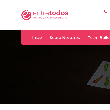
Whatsapp
T
y
092 487 198
(+
Inicio
Sobre Nosotros
Team Build