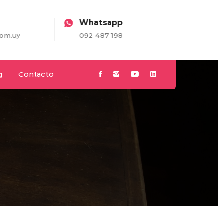
Whatsapp
.uy
092 487 198
g
Contacto