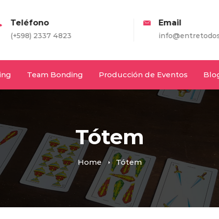
eléfono
Email
598) 2337 4823
info@entretodos.com
ing
Team Bonding
Producción de Eventos
Blo
Tótem
Home
Tótem