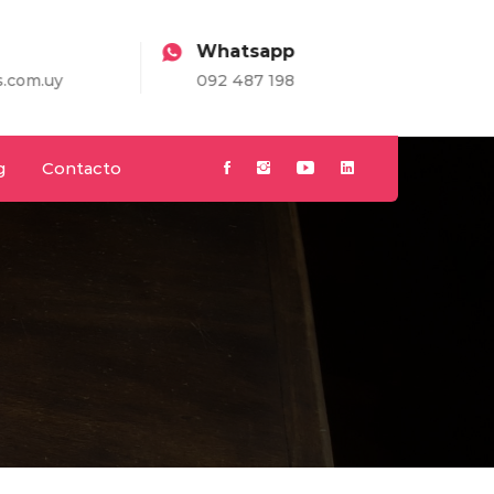
Whatsapp
.uy
092 487 198
g
Contacto