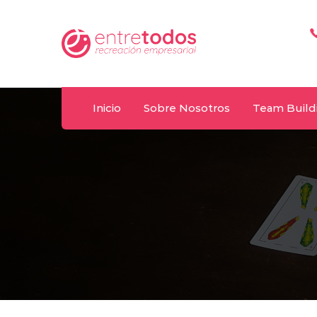
Whatsapp
T
y
092 487 198
(+
Inicio
Sobre Nosotros
Team Build