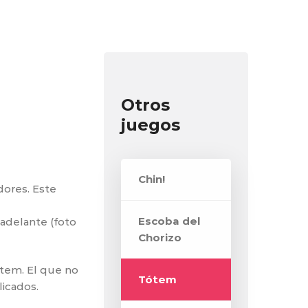
Otros
juegos
Chin!
ores. Este
Escoba del
 adelante (foto
Chorizo
ótem. El que no
Tótem
licados.